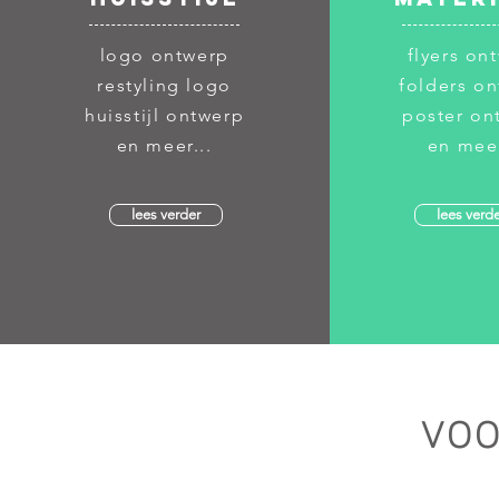
logo ontwerp
flyers on
restyling logo
folders o
huisstijl ontwerp
poster on
en meer...
en meer
lees verder
lees verd
voo