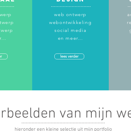
twerp
web ontwerp
a
ntwerp
webontwikkeling
r
twerp
social media
...
en meer...
er
lees verder
rbeelden van mijn w
hieronder een kleine selectie uit mijn portfolio