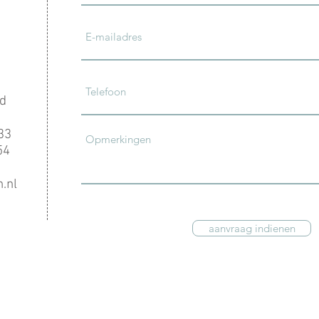
d
 33
54
.nl
aanvraag indienen