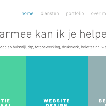
home
diensten
portfolio
over m
armee kan ik je help
logo en huisstijl, dtp, fotobewerking, drukwerk, belettering, 
tie
website
b
iaal
design