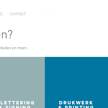
ij
contact
en?
websites en meer…
elettering
drukwerk
& SIGNING
& printing