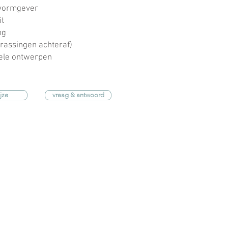
h vormgever
it
ng
erassingen achteraf)
nele ontwerpen
jze
vraag & antwoord