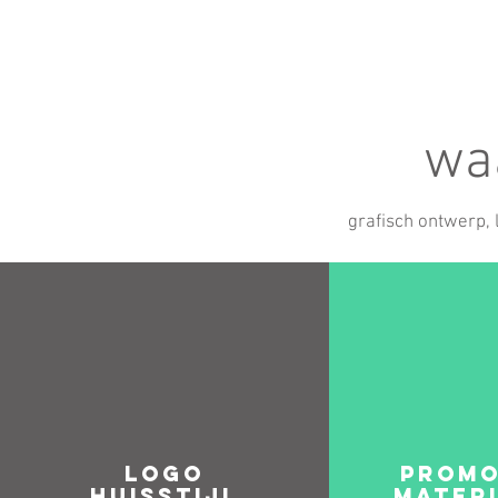
wa
grafisch ontwerp, 
logo
Promo
huisstijl
mater