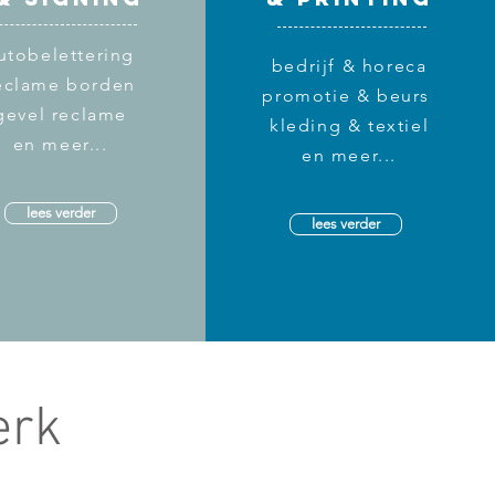
utobelettering
bedrijf & horeca
eclame borden
promotie & beurs
gevel reclame
kleding & textiel
en meer...
en meer...
lees verder
lees verder
erk